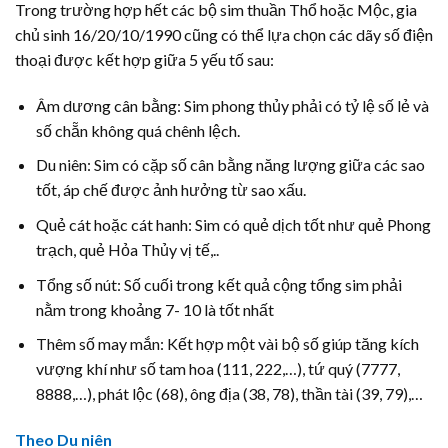
Trong trường hợp hết các bộ sim thuần Thổ hoặc Mộc, gia
chủ sinh 16/20/10/1990 cũng có thể lựa chọn các dãy số điện
thoại được kết hợp giữa 5 yếu tố sau:
Âm dương cân bằng: Sim phong thủy phải có tỷ lệ số lẻ và
số chẵn không quá chênh lệch.
Du niên: Sim có cặp số cân bằng năng lượng giữa các sao
tốt, áp chế được ảnh hưởng từ sao xấu.
Quẻ cát hoặc cát hanh: Sim có quẻ dịch tốt như quẻ Phong
trạch, quẻ Hỏa Thủy vị tế,..
Tổng số nút: Số cuối trong kết quả cộng tổng sim phải
nằm trong khoảng 7- 10 là tốt nhất
Thêm số may mắn: Kết hợp một vài bộ số giúp tăng kích
vượng khí như số tam hoa (111, 222,…), tứ quý (7777,
8888,…), phát lộc (68), ông địa (38, 78), thần tài (39, 79),…
Theo Du niên