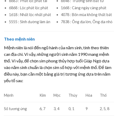
8683 : Phát lộc phát tài
8648 : Trường sinh bất tử
6868 : Lộc phát lộc phát
1668 : Càng ngày càng phát
1618 : Nhất lộc nhất phát
4078 : Bốn mùa không thất bát
5555 : Sinh đường làm ăn
7838 : Ông địa lớn, Ông địa nhỏ
Theo mệnh niên
Mệnh niên là nói đến ngũ hành của năm sinh, tính theo thiên
can địa chi. Vì vậy, những người sinh năm 1990 mang mệnh
thổ. Vì vậy, để chọn sim phong thủy hợp tuổi Giáp Ngọ dựa
vào năm sinh chuẩn là chọn sim số hợp với mệnh thổ. Để làm
điều này, bạn cần một bảng giá trị tương ứng dựa trên năm
yếu tố sau:
Mệnh
Kim
Mộc
Thủy
Hỏa
Thổ
Số tương ứng
6, 7
3, 4
0, 1
9
2, 5, 8