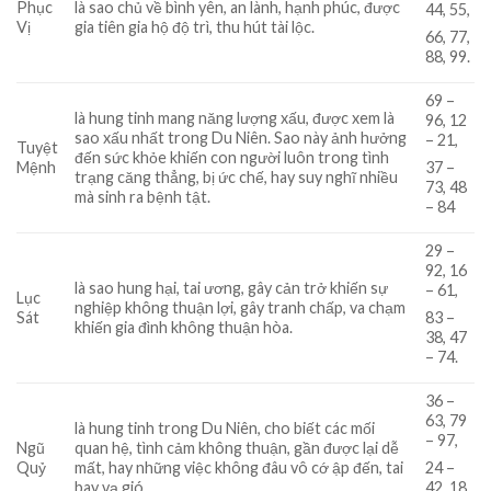
Phục
là sao chủ về bình yên, an lành, hạnh phúc, được
44, 55,
Vị
gia tiên gia hộ độ trì, thu hút tài lộc.
66, 77,
88, 99.
69 –
là hung tinh mang năng lượng xấu, được xem là
96, 12
sao xấu nhất trong Du Niên. Sao này ảnh hưởng
– 21,
Tuyệt
đến sức khỏe khiến con người luôn trong tình
Mệnh
37 –
trạng căng thẳng, bị ức chế, hay suy nghĩ nhiều
73, 48
mà sinh ra bệnh tật.
– 84
29 –
92, 16
là sao hung hại, tai ương, gây cản trở khiến sự
– 61,
Lục
nghiệp không thuận lợi, gây tranh chấp, va chạm
Sát
83 –
khiến gia đình không thuận hòa.
38, 47
– 74.
36 –
63, 79
là hung tinh trong Du Niên, cho biết các mối
– 97,
Ngũ
quan hệ, tình cảm không thuận, gần được lại dễ
Quỷ
mất, hay những việc không đâu vô cớ ập đến, tai
24 –
bay vạ gió.
42, 18