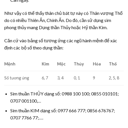
Như vậy có thể thấy thân chủ bát tự này có Thân vượng Thổ
do có nhiều Thiên Ấn, Chính Ấn. Do đó, cần sử dụng sim
phong thủy mang Dụng thần Thủy hoặc Hỷ thần Kim.
Căn cứ vào bảng số tương ứng các ngũ hành mệnh để xác
định các bộ số theo dụng thần:
Mệnh
Kim
Mộc
Thủy
Hỏa
Thổ
Số tương ứng
6, 7
3, 4
0, 1
9
2, 5, 8
Sim thuần THỦY dạng số: 0988 100 100; 0855 010101;
0707 001100,…
Sim thuần KIM dạng số: 0977 666 777; 0856 676767;
0707 7766 77;….