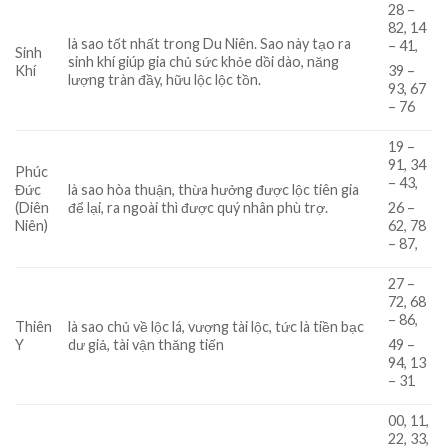
28 –
82, 14
là sao tốt nhất trong Du Niên. Sao này tạo ra
– 41,
Sinh
sinh khí giúp gia chủ sức khỏe dồi dào, năng
Khí
39 –
lượng tràn đầy, hữu lộc lộc tồn.
93, 67
– 76
19 –
91, 34
Phúc
– 43,
Đức
là sao hòa thuận, thừa hưởng được lộc tiên gia
(Diên
để lại, ra ngoài thì được quý nhân phù trợ.
26 –
Niên)
62, 78
– 87,
27 –
72, 68
– 86,
Thiên
là sao chủ về lộc lá, vượng tài lộc, tức là tiền bạc
Y
dư giả, tài vận thăng tiến
49 –
94, 13
– 31
00, 11,
22, 33,