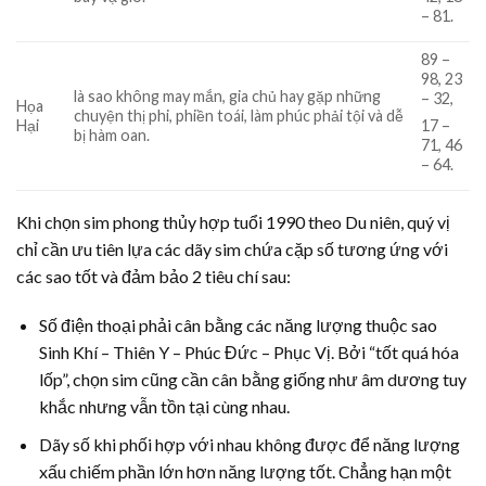
– 81.
89 –
98, 23
là sao không may mắn, gia chủ hay gặp những
– 32,
Họa
chuyện thị phi, phiền toái, làm phúc phải tội và dễ
Hại
17 –
bị hàm oan.
71, 46
– 64.
Khi chọn sim phong thủy hợp tuổi 1990 theo Du niên, quý vị
chỉ cần ưu tiên lựa các dãy sim chứa cặp số tương ứng với
các sao tốt và đảm bảo 2 tiêu chí sau:
Số điện thoại phải cân bằng các năng lượng thuộc sao
Sinh Khí – Thiên Y – Phúc Đức – Phục Vị. Bởi “tốt quá hóa
lốp”, chọn sim cũng cần cân bằng giống như âm dương tuy
khắc nhưng vẫn tồn tại cùng nhau.
Dãy số khi phối hợp với nhau không được để năng lượng
xấu chiếm phần lớn hơn năng lượng tốt. Chẳng hạn một