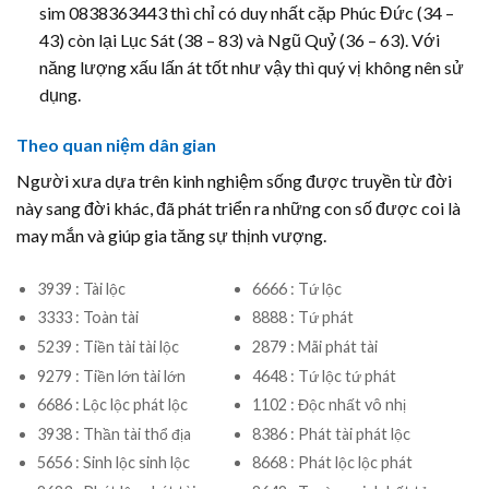
sim 0838363443 thì chỉ có duy nhất cặp Phúc Đức (34 –
43) còn lại Lục Sát (38 – 83) và Ngũ Quỷ (36 – 63). Với
năng lượng xấu lấn át tốt như vậy thì quý vị không nên sử
dụng.
Theo quan niệm dân gian
Người xưa dựa trên kinh nghiệm sống được truyền từ đời
này sang đời khác, đã phát triển ra những con số được coi là
may mắn và giúp gia tăng sự thịnh vượng.
3939 : Tài lộc
6666 : Tứ lộc
3333 : Toàn tài
8888 : Tứ phát
5239 : Tiền tài tài lộc
2879 : Mãi phát tài
9279 : Tiền lớn tài lớn
4648 : Tứ lộc tứ phát
6686 : Lộc lộc phát lộc
1102 : Độc nhất vô nhị
3938 : Thần tài thổ địa
8386 : Phát tài phát lộc
5656 : Sinh lộc sinh lộc
8668 : Phát lộc lộc phát