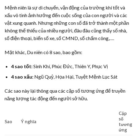
Mệnh niên là sự di chuyển, vận động của trường khí tốt và
xấu vô tình ảnh hưởng đến cuộc sống của con người và các
vật xung quanh. Nhưng những con số đã trở thành một phần
không thể thiếu của nhiều người, đâu đâu cũng thấy số nhà,
số điện thoại, biển số xe, số CMND, số chấm công,….
Mặt khác, Du niên có 8 sao, bao gồm:
4 sao tốt:
Sinh Khí, Phúc Đức, Thiên Y, Phục Vị
4 sao xấu:
Ngũ Quỷ, Họa Hại, Tuyệt Mệnh Lục Sát
Các sao này lại thông qua các cặp số tương ứng để truyền
năng lượng tác động đến người sở hữu.
Cặp
số
Sao
Ý nghĩa
tương
ứng