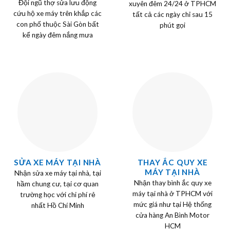
Đội ngũ thợ sửa lưu động
xuyên đêm 24/24 ở TPHCM
cứu hộ xe máy trên khắp các
tất cả các ngày chỉ sau 15
con phố thuộc Sài Gòn bất
phút gọi
kể ngày đêm nắng mưa
SỬA XE MÁY TẠI NHÀ
THAY ẮC QUY XE
MÁY TẠI NHÀ
Nhận sửa xe máy tại nhà, tại
Nhận thay bình ắc quy xe
hầm chung cư, tại cơ quan
máy tại nhà ở TPHCM với
trường học với chi phí rẻ
mức giá như tại Hệ thống
nhất Hồ Chí Minh
cửa hàng An Bình Motor
HCM