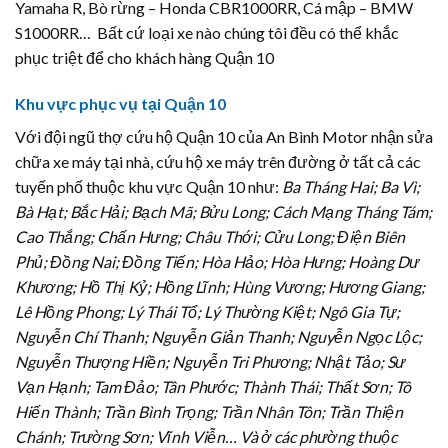
Yamaha R, Bò rừng – Honda CBR1000RR, Cá mập – BMW
S1000RR… Bất cứ loại xe nào chúng tôi đều có thể khắc
phục triệt để cho khách hàng Quận 10
Khu vực phục vụ tại Quận 10
Với đội ngũ thợ cứu hộ Quận 10 của An Bình Motor nhận sửa
chữa xe máy tại nhà, cứu hộ xe máy trên đường ở tất cả các
tuyến phố thuộc khu vực Quận 10 như:
Ba Tháng Hai; Ba Vì;
Bà Hạt; Bắc Hải; Bạch Mã; Bửu Long; Cách Mạng Tháng Tám;
Cao Thắng; Chấn Hưng; Châu Thới; Cửu Long; Điện Biên
Phủ; Đồng Nai; Đồng Tiến; Hòa Hảo; Hòa Hưng; Hoàng Dư
Khương; Hồ Thị Kỷ; Hồng Lĩnh; Hùng Vương; Hương Giang;
Lê Hồng Phong; Lý Thái Tổ; Lý Thường Kiệt; Ngô Gia Tự;
Nguyễn Chí Thanh; Nguyễn Giản Thanh; Nguyễn Ngọc Lộc;
Nguyễn Thượng Hiền; Nguyễn Tri Phương; Nhật Tảo; Sư
Vạn Hạnh; Tam Đảo; Tân Phước; Thành Thái; Thất Sơn; Tô
Hiến Thành; Trần Bình Trọng; Trần Nhân Tôn; Trần Thiện
Chánh; Trường Sơn; Vĩnh Viễn… Và ở các phường thuộc