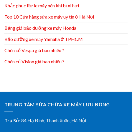
Khắc phục Rơ le máy nén khí bị xì hơi
Top 10 Cửa hàng sửa xe máy uy tín ở Hà Nội
Bảng giá bảo dưỡng xe máy Honda
Bảo dưỡng xe máy Yamaha ở TPHCM
Chén cổ Vespa giá bao nhiêu ?
Chén cổ Vision giá bao nhiêu ?
TRUNG TÂM SỬA CHỮA XE MÁY LƯU ĐỘNG
Trụ Sở:
84 Hạ Đình, Thanh Xuân, Hà Nội