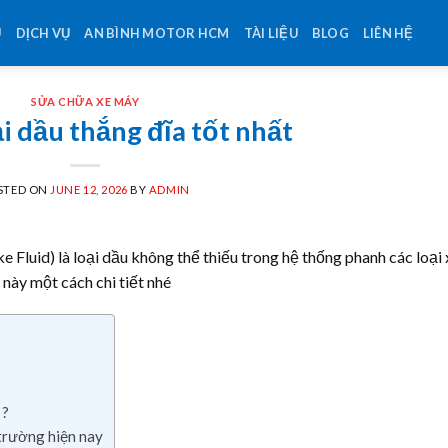
U
DỊCH VỤ
AN BÌNH MOTOR HCM
TÀI LIỆU
BLOG
LIÊN HỆ
SỬA CHỮA XE MÁY
i dầu thắng đĩa tốt nhất
STED ON
JUNE 12, 2026
BY
ADMIN
e Fluid) là loại dầu không thể thiếu trong hệ thống phanh các loại 
 này một cách chi tiết nhé
 ?
 trường hiện nay