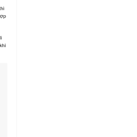
thì
hợp
i
khi