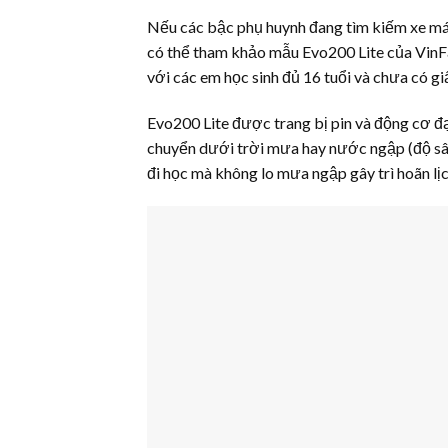
Nếu các bậc phụ huynh đang tìm kiếm xe máy 
có thể tham khảo mẫu Evo200 Lite của VinFas
với các em học sinh đủ 16 tuổi và chưa có giấ
Evo200 Lite được trang bị pin và động cơ đạ
chuyển dưới trời mưa hay nước ngập (độ sâu 
đi học mà không lo mưa ngập gây trì hoãn lịc