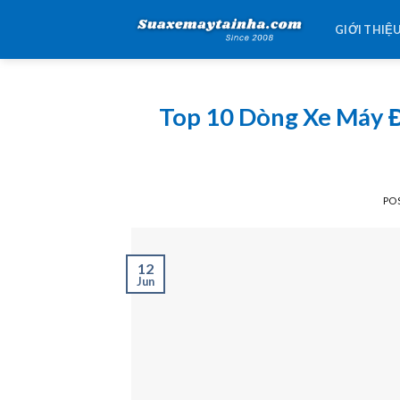
Skip
GIỚI THIỆ
to
content
Top 10 Dòng Xe Máy Đ
PO
12
Jun