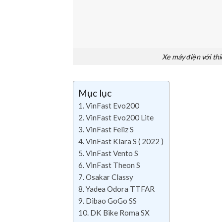
Xe máy điện với thi
Mục lục
VinFast Evo200
VinFast Evo200 Lite
VinFast Feliz S
VinFast Klara S ( 2022 )
VinFast Vento S
VinFast Theon S
Osakar Classy
Yadea Odora TTFAR
Dibao GoGo SS
DK Bike Roma SX