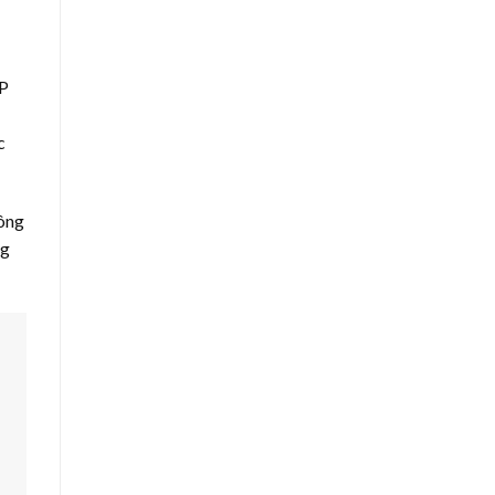
FP
c
hông
ng