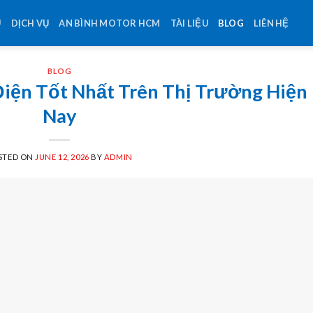
U
DỊCH VỤ
AN BÌNH MOTOR HCM
TÀI LIỆU
BLOG
LIÊN HỆ
BLOG
iện Tốt Nhất Trên Thị Trường Hiện
Nay
STED ON
JUNE 12, 2026
BY
ADMIN