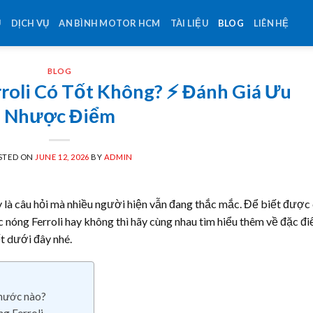
U
DỊCH VỤ
AN BÌNH MOTOR HCM
TÀI LIỆU
BLOG
LIÊN HỆ
BLOG
oli Có Tốt Không? ⚡️ Đánh Giá Ưu
Nhược Điểm
STED ON
JUNE 12, 2026
BY
ADMIN
 là câu hỏi mà nhiều người hiện vẫn đang thắc mắc. Để biết được
c nóng Ferroli hay không thì hãy cùng nhau tìm hiểu thêm về đặc đ
ết dưới đây nhé.
 nước nào?