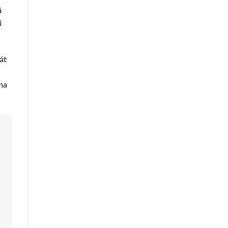
ã
i
át
na