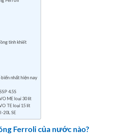
g Ferroli
ồng tinh khiết
biến nhất hiện nay
 SSP 4.5S
VO ME loại 30 lít
O TE loại 15 lít
I-20L SE
ng Ferroli của nước nào?