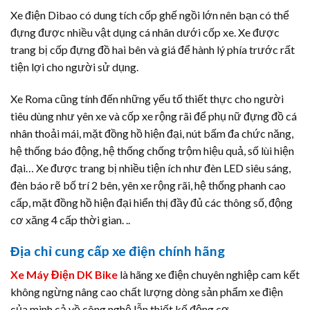
Xe điện Dibao có dung tích cốp ghế ngồi lớn nên bạn có thể
đựng được nhiều vật dụng cá nhân dưới cốp xe. Xe được
trang bị cốp đựng đồ hai bên và giá để hành lý phía trước rất
tiện lợi cho người sử dụng.
Xe Roma cũng tính đến những yếu tố thiết thực cho người
tiêu dùng như yên xe và cốp xe rộng rãi để phụ nữ đựng đồ cá
nhân thoải mái, mặt đồng hồ hiện đại, nút bấm đa chức năng,
hệ thống báo động, hệ thống chống trộm hiệu quả, số lùi hiện
đại… Xe được trang bị nhiều tiện ích như đèn LED siêu sáng,
đèn báo rẽ bố trí 2 bên, yên xe rộng rãi, hệ thống phanh cao
cấp, mặt đồng hồ hiện đại hiển thị đầy đủ các thông số, động
cơ xăng 4 cấp thời gian. ..
Địa chỉ cung cấp xe điện chính hãng
Xe Máy Điện DK Bike
là hãng xe điện chuyên nghiệp cam kết
không ngừng nâng cao chất lượng dòng sản phẩm xe điện
của mình cả về công nghệ lẫn thiết kế động cơ.