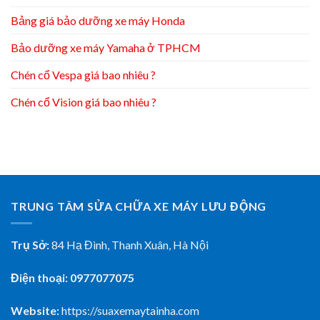
Bảng giá bảo dưỡng xe máy Honda
Bảo dưỡng xe máy Yamaha ở TPHCM
Chén cổ Vespa giá bao nhiêu ?
Chén cổ Vision giá bao nhiêu ?
TRUNG TÂM SỬA CHỮA XE MÁY LƯU ĐỘNG
Trụ Sở:
84 Hạ Đình, Thanh Xuân, Hà Nội
Điện thoại: 0977077075
Website:
https://suaxemaytainha.com