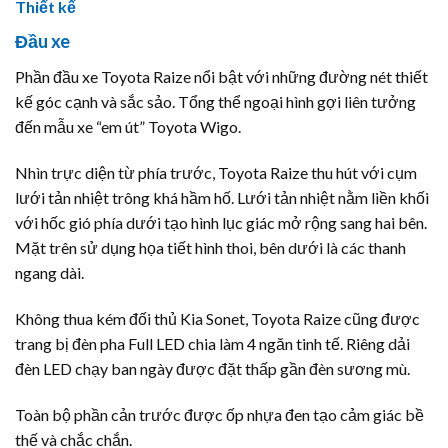
Thiết kế
Đầu xe
Phần đầu xe Toyota Raize nổi bật với những đường nét thiết
kế góc cạnh và sắc sảo. Tổng thể ngoại hình gợi liên tưởng
đến mẫu xe “em út” Toyota Wigo.
Nhìn trực diện từ phía trước, Toyota Raize thu hút với cụm
lưới tản nhiệt trông khá hầm hố. Lưới tản nhiệt nằm liền khối
với hốc gió phía dưới tạo hình lục giác mở rộng sang hai bên.
Mặt trên sử dụng họa tiết hình thoi, bên dưới là các thanh
ngang dài.
Không thua kém đối thủ Kia Sonet, Toyota Raize cũng được
trang bị đèn pha Full LED chia làm 4 ngăn tinh tế. Riêng dải
đèn LED chạy ban ngày được đặt thấp gần đèn sương mù.
Toàn bộ phần cản trước được ốp nhựa đen tạo cảm giác bề
thế và chắc chắn.