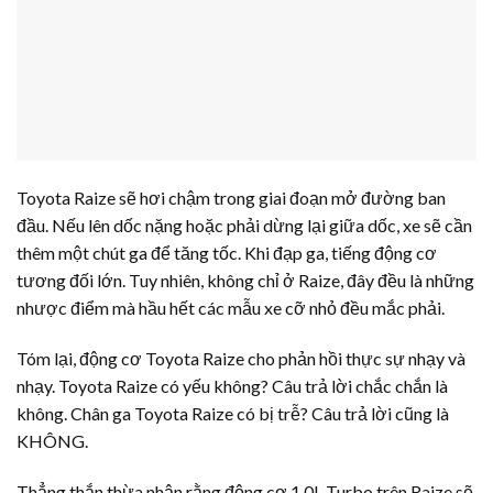
Toyota Raize sẽ hơi chậm trong giai đoạn mở đường ban
đầu. Nếu lên dốc nặng hoặc phải dừng lại giữa dốc, xe sẽ cần
thêm một chút ga để tăng tốc. Khi đạp ga, tiếng động cơ
tương đối lớn. Tuy nhiên, không chỉ ở Raize, đây đều là những
nhược điểm mà hầu hết các mẫu xe cỡ nhỏ đều mắc phải.
Tóm lại, động cơ Toyota Raize cho phản hồi thực sự nhạy và
nhạy. Toyota Raize có yếu không? Câu trả lời chắc chắn là
không. Chân ga Toyota Raize có bị trễ? Câu trả lời cũng là
KHÔNG.
Thẳng thắn thừa nhận rằng động cơ 1.0L Turbo trên Raize sẽ