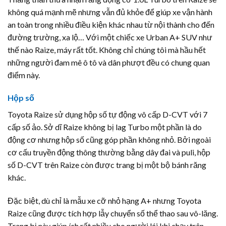
không quá mạnh mẽ nhưng vẫn đủ khỏe để giúp xe vận hành
an toàn trong nhiều điều kiện khác nhau từ nội thành cho đến
đường trường, xa lộ… Với một chiếc xe Urban A+ SUV như
thế nào Raize, máy rất tốt. Không chỉ chúng tôi mà hầu hết
những người đam mê ô tô và dân phượt đều có chung quan
điểm này.
Hộp số
Toyota Raize sử dụng hộp số tự động vô cấp D-CVT với 7
cấp số ảo. Sở dĩ Raize không bị lag Turbo một phần là do
động cơ nhưng hộp số cũng góp phần không nhỏ. Bởi ngoài
cơ cấu truyền động thông thường bằng dây đai và puli, hộp
số D-CVT trên Raize còn được trang bị một bộ bánh răng
khác.
Đặc biệt, dù chỉ là mẫu xe cỡ nhỏ hạng A+ nhưng Toyota
Raize cũng được tích hợp lẫy chuyển số thể thao sau vô-lăng.
Trang bị này giúp ích rất nhiều cho người lái khi chạy trên