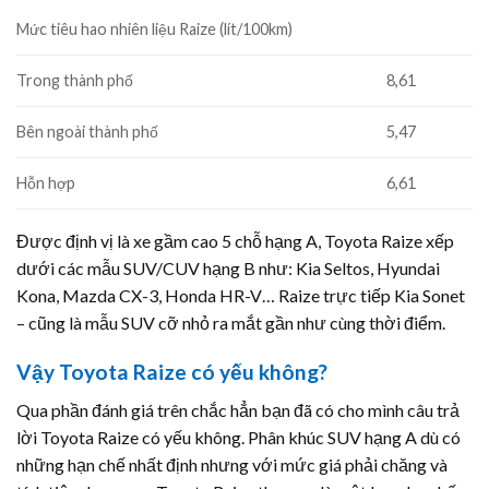
Mức tiêu hao nhiên liệu Raize (lít/100km)
Trong thành phố
8,61
Bên ngoài thành phố
5,47
Hỗn hợp
6,61
Được định vị là xe gầm cao 5 chỗ hạng A, Toyota Raize xếp
dưới các mẫu SUV/CUV hạng B như: Kia Seltos, Hyundai
Kona, Mazda CX-3, Honda HR-V… Raize trực tiếp Kia Sonet
– cũng là mẫu SUV cỡ nhỏ ra mắt gần như cùng thời điểm.
Vậy Toyota Raize có yếu không?
Qua phần đánh giá trên chắc hẳn bạn đã có cho mình câu trả
lời Toyota Raize có yếu không. Phân khúc SUV hạng A dù có
những hạn chế nhất định nhưng với mức giá phải chăng và