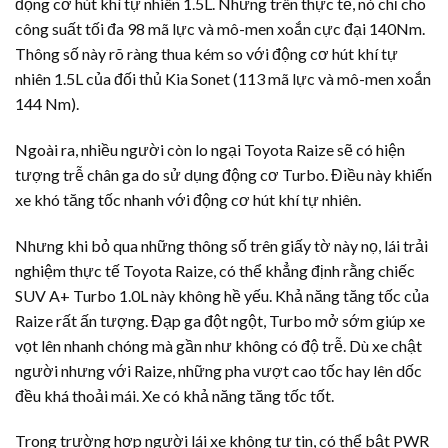
động cơ hút khí tự nhiên 1.5L. Nhưng trên thực tế, nó chỉ cho
công suất tối đa 98 mã lực và mô-men xoắn cực đại 140Nm.
Thông số này rõ ràng thua kém so với động cơ hút khí tự
nhiên 1.5L của đối thủ Kia Sonet (113 mã lực và mô-men xoắn
144 Nm).
Ngoài ra, nhiều người còn lo ngại Toyota Raize sẽ có hiện
tượng trễ chân ga do sử dụng động cơ Turbo. Điều này khiến
xe khó tăng tốc nhanh với động cơ hút khí tự nhiên.
Nhưng khi bỏ qua những thông số trên giấy tờ này nọ, lái trải
nghiệm thực tế Toyota Raize, có thể khẳng định rằng chiếc
SUV A+ Turbo 1.0L này không hề yếu. Khả năng tăng tốc của
Raize rất ấn tượng. Đạp ga đột ngột, Turbo mở sớm giúp xe
vọt lên nhanh chóng mà gần như không có độ trễ. Dù xe chật
người nhưng với Raize, những pha vượt cao tốc hay lên dốc
đều khá thoải mái. Xe có khả năng tăng tốc tốt.
Trong trường hợp người lái xe không tự tin, có thể bật PWR