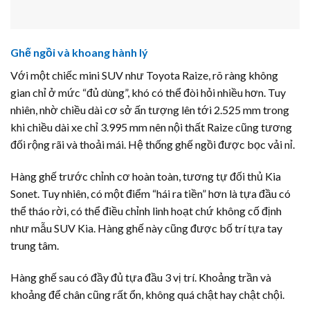
Ghế ngồi và khoang hành lý
Với một chiếc mini SUV như Toyota Raize, rõ ràng không
gian chỉ ở mức “đủ dùng”, khó có thể đòi hỏi nhiều hơn. Tuy
nhiên, nhờ chiều dài cơ sở ấn tượng lên tới 2.525 mm trong
khi chiều dài xe chỉ 3.995 mm nên nội thất Raize cũng tương
đối rộng rãi và thoải mái. Hệ thống ghế ngồi được bọc vải nỉ.
Hàng ghế trước chỉnh cơ hoàn toàn, tương tự đối thủ Kia
Sonet. Tuy nhiên, có một điểm “hái ra tiền” hơn là tựa đầu có
thể tháo rời, có thể điều chỉnh linh hoạt chứ không cố định
như mẫu SUV Kia. Hàng ghế này cũng được bố trí tựa tay
trung tâm.
Hàng ghế sau có đầy đủ tựa đầu 3 vị trí. Khoảng trần và
khoảng để chân cũng rất ổn, không quá chật hay chật chội.