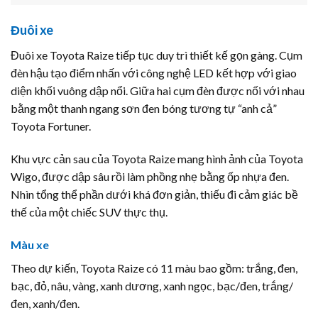
Đuôi xe
Đuôi xe Toyota Raize tiếp tục duy trì thiết kế gọn gàng. Cụm
đèn hậu tạo điểm nhấn với công nghệ LED kết hợp với giao
diện khối vuông dập nổi. Giữa hai cụm đèn được nối với nhau
bằng một thanh ngang sơn đen bóng tương tự “anh cả”
Toyota Fortuner.
Khu vực cản sau của Toyota Raize mang hình ảnh của Toyota
Wigo, được dập sâu rồi làm phồng nhẹ bằng ốp nhựa đen.
Nhìn tổng thể phần dưới khá đơn giản, thiếu đi cảm giác bề
thế của một chiếc SUV thực thụ.
Màu xe
Theo dự kiến, Toyota Raize có 11 màu bao gồm: trắng, đen,
bạc, đỏ, nâu, vàng, xanh dương, xanh ngọc, bạc/đen, trắng/
đen, xanh/đen.