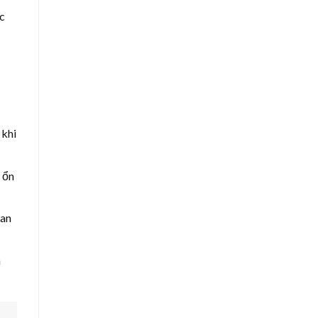
ắc
 khi
 ổn
 an
m