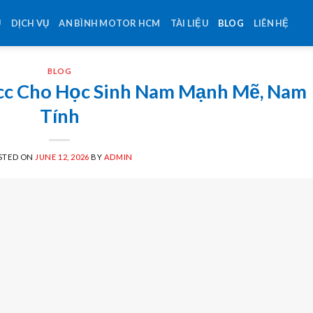
U
DỊCH VỤ
AN BÌNH MOTOR HCM
TÀI LIỆU
BLOG
LIÊN HỆ
BLOG
cc Cho Học Sinh Nam Mạnh Mẽ, Nam
Tính
STED ON
JUNE 12, 2026
BY
ADMIN