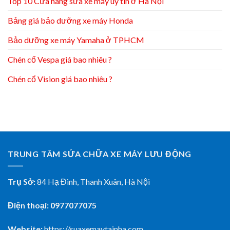
Top 10 Cửa hàng sửa xe máy uy tín ở Hà Nội
Bảng giá bảo dưỡng xe máy Honda
Bảo dưỡng xe máy Yamaha ở TPHCM
Chén cổ Vespa giá bao nhiêu ?
Chén cổ Vision giá bao nhiêu ?
TRUNG TÂM SỬA CHỮA XE MÁY LƯU ĐỘNG
Trụ Sở:
84 Hạ Đình, Thanh Xuân, Hà Nội
Điện thoại: 0977077075
Website:
https://suaxemaytainha.com